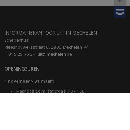
INFORMATIEKANTOOR UIT IN MECHELEN
Schepenhuis
Vleeshouwersstraat 6, 2800 Mechelen
T
015 29 76 54
,
uit@mechelen.be
OPENINGSUREN
1 november > 31 maart
Maandag t.e.m. zaterdag: 10 - 16u
Zon- & feestdagen: 12.30 - 16u
1 april > 31 oktober
Maandag t.e.m. vrijdag: 10 - 17u
Zaterdag: 10 - 16u