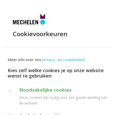
Toggle
navigation
UIT
in
Mechelen
Cookievoorkeuren
Meer info over ons
privacy- en cookiebeleid
Kies zelf welke cookies je op onze website
wenst te gebruiken
Duid
Noodzakelijke cookies
Deze cookies zijn nodig voor een goede werking van
aan
de website.
welke