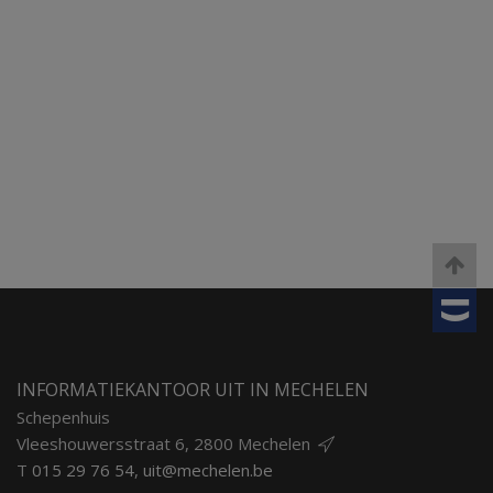
INFORMATIEKANTOOR UIT IN MECHELEN
Schepenhuis
Vleeshouwersstraat 6, 2800 Mechelen
T
015 29 76 54
,
uit@mechelen.be