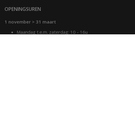
OPENINGSUREN
1 november > 31 maart
Maandag t.e.m. zaterdag: 10 - 16u
Zon- & feestdagen: 12.30 - 16u
1 april > 31 oktober
Maandag t.e.m. vrijdag: 10 - 17u
Zaterdag: 10 - 16u
Zon- & feestdagen: 12.30 - 16u
UIT IN MECHELEN
Contact & openingsuren
Jouw activiteit op deze website
De UiTPAS
UiT in Mechelen op Facebook
www.uitdatabank.be