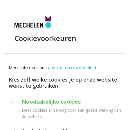
Toggle
navigation
UIT
in
Mechelen
Cookievoorkeuren
Meer info over ons
privacy- en cookiebeleid
Kies zelf welke cookies je op onze website
wenst te gebruiken
In
de
Duid
Noodzakelijke cookies
kijker
Deze cookies zijn nodig voor een goede werking van
aan
de website.
welke