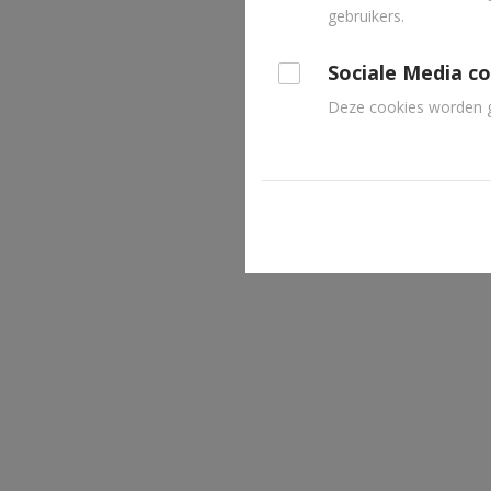
gebruikers.
u
wenst
Sociale Media c
te
Deze cookies worden ge
gebruiken.