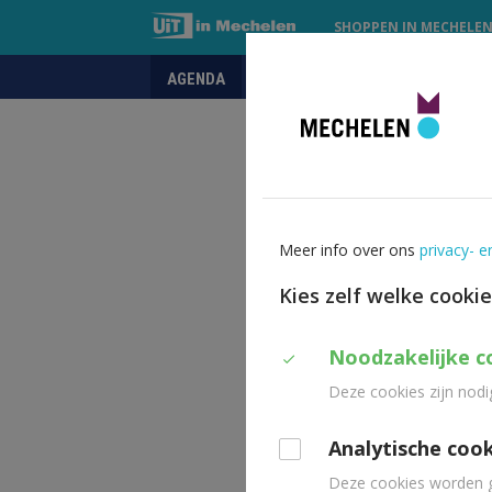
SHOPPEN IN MECHELE
AGENDA
UITPAS
PRAKTISCH
UIT
in
Mechelen
Meer info over ons
privacy- e
Kies zelf welke cooki
Duid
Noodzakelijke c
Deze cookies zijn nodi
aan
welke
Analytische coo
cookies
Deze cookies worden g