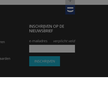
TOBANIA
INSCHRIJVEN OP DE
NIEUWSBRIEF
e-mailadres
verplicht veld
ren
aarden