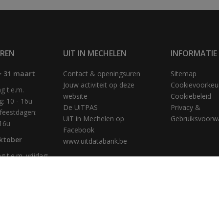
REN
UIT IN MECHELEN
INFORMATIE
> 31 maart
Contact & openingsuren
Sitemap
Jouw activiteit op deze
Cookievoorkeu
 t.e.m.
website
Cookiebeleid
g: 10 - 16u
De UiTPAS
Privacy &
feestdagen:
UiT in Mechelen op
Gebruiksvoorw
 16u
Facebook
oktober
www.uitdatabank.be
 t.e.m. vrijdag:
u
g: 10 - 16u
feestdagen:
 16u