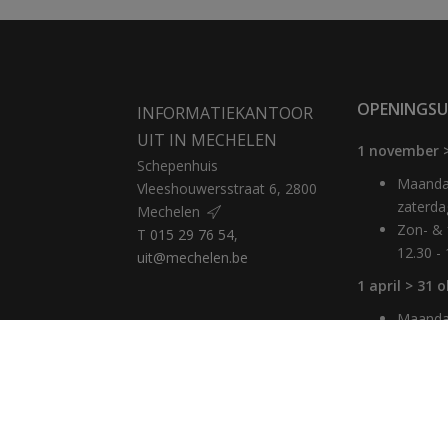
OPENINGSU
INFORMATIEKANTOOR
UIT IN MECHELEN
1 november 
Schepenhuis
Maandag
Vleeshouwersstraat 6, 2800
zaterda
Mechelen
Zon- & 
T
015 29 76 54
,
12.30 -
uit@mechelen.be
1 april > 31 
Maandag
10 - 17
Zaterda
Zon- & 
12.30 -