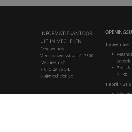
OPENINGSU
INFORMATIEKANTOOR
UIT IN MECHELEN
1 november 
Schepenhuis
Maandag
Vleeshouwersstraat 6, 2800
zaterda
Mechelen
Zon- & 
T
015 29 76 54
,
12.30 -
uit@mechelen.be
1 april > 31 
Maandag
10 - 17
Zaterda
Zon- & 
12.30 -