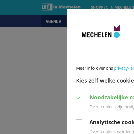
SHOPPEN IN MECHELE
AGENDA
UITPAS
PRAKTISCH
UIT
in
Mechelen
Meer info over ons
privacy- e
Kies zelf welke cooki
Duid
Noodzakelijke c
Deze cookies zijn nodi
aan
welke
Analytische coo
cookies
Deze cookies worden g