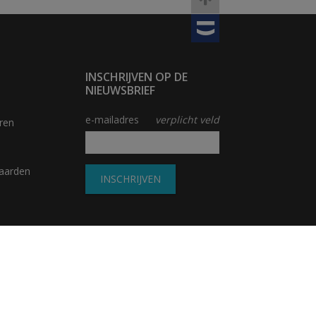
TOBANIA
INSCHRIJVEN OP DE
NIEUWSBRIEF
e-mailadres
verplicht veld
ren
aarden