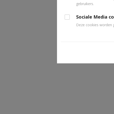
gebruikers.
u
wenst
Sociale Media c
te
Deze cookies worden ge
gebruiken.